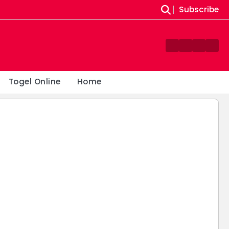
Subscribe
Blog
Contact
Lets
Pin
get
Post
your
Togel Online
Home
new
site
up
and
running
in
no
time!