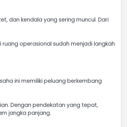
et, dan kendala yang sering muncul. Dari
ruang operasional sudah menjadi langkah
saha ini memiliki peluang berkembang
litian. Dengan pendekatan yang tepat,
am jangka panjang.