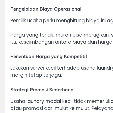
Pengelolaan Biaya Operasional
Pemilik usaha perlu menghitung biaya ini a
Harga yang terlalu murah bisa merugikan,
itu, keseimbangan antara biaya dan harga
Penentuan Harga yang Kompetitif
Lakukan survei kecil terhadap usaha laundry
margin tetap terjaga.
Strategi Promosi Sederhana
Usaha laundry modal kecil tidak memerlu
atau promosi dari mulut ke mulut. Pelayanan