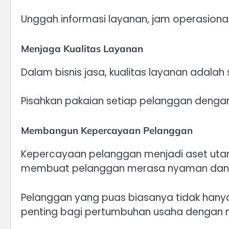
Unggah informasi layanan, jam operasional
Menjaga Kualitas Layanan
Dalam bisnis jasa, kualitas layanan adala
Pisahkan pakaian setiap pelanggan dengan j
Membangun Kepercayaan Pelanggan
Kepercayaan pelanggan menjadi aset utama 
membuat pelanggan merasa nyaman dan l
Pelanggan yang puas biasanya tidak hanya 
penting bagi pertumbuhan usaha dengan 