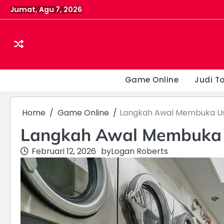
Skip
Jumat, Agu 7, 2026
to
content
Game Online
Judi T
Home
Game Online
Langkah Awal Membuka Us
Langkah Awal Membuka U
Februari 12, 2026
by
Logan Roberts