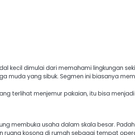
 kecil dimulai dari memahami lingkungan seki
arga muda yang sibuk. Segmen ini biasanya memb
ang terlihat menjemur pakaian, itu bisa menjadi
ung membuka usaha dalam skala besar. Padahal
an ruang kosong di rumah sebagai tempat opera