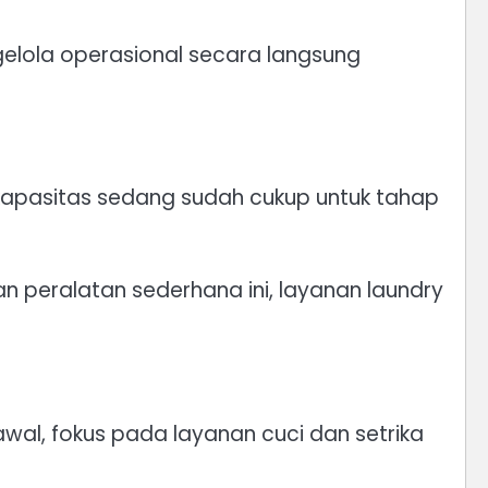
engelola operasional secara langsung
 kapasitas sedang sudah cukup untuk tahap
an peralatan sederhana ini, layanan laundry
wal, fokus pada layanan cuci dan setrika