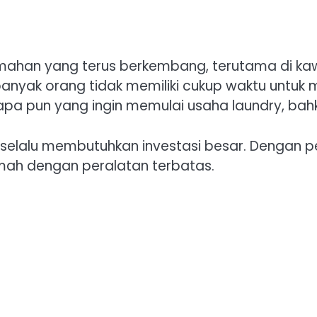
rumahan yang terus berkembang, terutama di k
ak orang tidak memiliki cukup waktu untuk me
apa pun yang ingin memulai usaha laundry, bah
 selalu membutuhkan investasi besar. Dengan 
 rumah dengan peralatan terbatas.