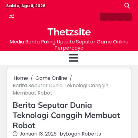
Skip
Sabtu, Agu 8, 2026
to
content
Blog
Contact
Lets
Pin
get
Post
Thetzsite
your
new
Media Berita Paling Update Seputar Game Online
site
Terpercaya
up
and
running
in
no
time!
Home
Game Online
Berita Seputar Dunia Teknologi Canggih
Membuat Robot
Berita Seputar Dunia
Teknologi Canggih Membuat
Robot
Januari 13, 2026
by
Logan Roberts