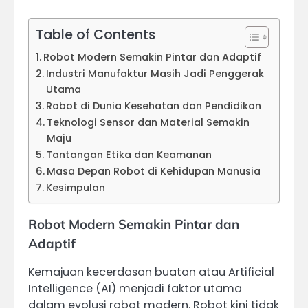
Table of Contents
Robot Modern Semakin Pintar dan Adaptif
Industri Manufaktur Masih Jadi Penggerak
Utama
Robot di Dunia Kesehatan dan Pendidikan
Teknologi Sensor dan Material Semakin
Maju
Tantangan Etika dan Keamanan
Masa Depan Robot di Kehidupan Manusia
Kesimpulan
Robot Modern Semakin Pintar dan
Adaptif
Kemajuan kecerdasan buatan atau Artificial
Intelligence (AI) menjadi faktor utama
dalam evolusi robot modern. Robot kini tidak