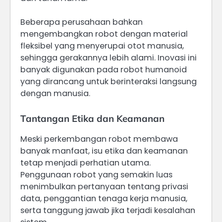
Beberapa perusahaan bahkan
mengembangkan robot dengan material
fleksibel yang menyerupai otot manusia,
sehingga gerakannya lebih alami. Inovasi ini
banyak digunakan pada robot humanoid
yang dirancang untuk berinteraksi langsung
dengan manusia.
Tantangan Etika dan Keamanan
Meski perkembangan robot membawa
banyak manfaat, isu etika dan keamanan
tetap menjadi perhatian utama.
Penggunaan robot yang semakin luas
menimbulkan pertanyaan tentang privasi
data, penggantian tenaga kerja manusia,
serta tanggung jawab jika terjadi kesalahan