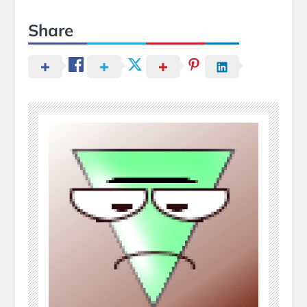
Share