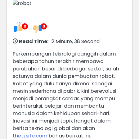
0
0
Read Time:
2 Minute, 38 Second
Perkembangan teknologi canggih dalam
beberapa tahun terakhir membawa
perubahan besar di berbagai sektor, salah
satunya dalam dunia pembuatan robot.
Robot yang dulu hanya dikenal sebagai
mesin sederhana di pabrik, kini berevolusi
menjadi perangkat cerdas yang mampu
berinteraksi, belajar, dan membantu
manusia dalam kehidupan sehari-hari.
Inovasi ini menjadi topik hangat dalam
berita teknologi global dan akan
thetzsite.com
bahas berikut ini.