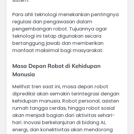
sistem.
Para ahli teknologi menekankan pentingnya
regulasi dan pengawasan dalam
pengembangan robot. Tujuannya agar
teknologi ini tetap digunakan secara
bertanggung jawab dan memberikan
manfaat maksimal bagi masyarakat.
Masa Depan Robot di Kehidupan
Manusia
Melihat tren saat ini, masa depan robot
diprediksi akan semakin terintegrasi dengan
kehidupan manusia. Robot personal, asisten
rumah tangga cerdas, hingga robot sosial
akan menjadi bagian dari aktivitas sehari-
hari. Inovasi berkelanjutan di bidang AI,
energi, dan konektivitas akan mendorong