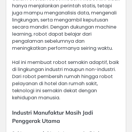
hanya menjalankan perintah statis, tetapi
juga mampu menganalisis data, mengenali
lingkungan, serta mengambil keputusan
secara mandiri. Dengan dukungan machine
learning, robot dapat belajar dari
pengalaman sebelumnya dan
meningkatkan performanya seiring waktu.
Hal ini membuat robot semakin adaptif, baik
di lingkungan industri maupun non-industri.
Dari robot pembersih rumah hingga robot
pelayanan di hotel dan rumah sakit,
teknologi ini semakin dekat dengan
kehidupan manusia.
Industri Manufaktur Masih Jadi
Penggerak Utama